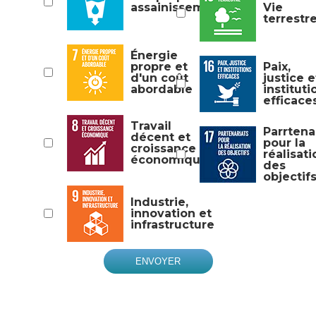
assainissement
Vie
terrestr
Énergie
propre et
Paix,
d'un coût
justice e
abordable
instituti
efficace
Travail
Parrtena
décent et
pour la
croissance
réalisati
économique
des
objectif
Industrie,
innovation et
infrastructure