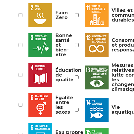
Villes et
Faim
commun
Zero
durables
Bonne
santé
Consom
et
et produ
bien-
respons
être
Mesures
Éducation
relatives
de
lutte co
qualité
les
change
climatiq
Égalité
entre
les
Vie
sexes
aquatiq
Eau propre et