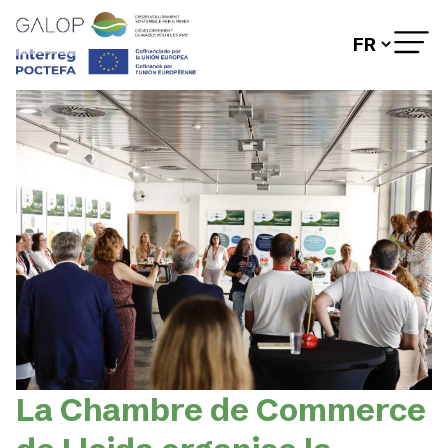
GALOP
ACTIONS
ACCÉLÉRATEUR
TRANSFRONTALIER
LES PARTENAIRES
OBSERVATOIRE DU
DÉVELOPPEMENT DURABLE
JOURNÉES
DIAGNOSTIC
D’ENTREPRISE
NOUVELLES
CONTACT
La Chambre de Commerce