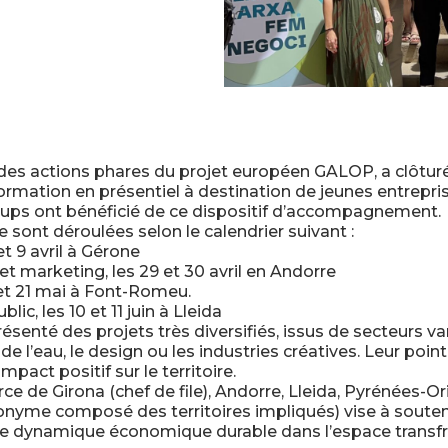
ne des actions phares du projet européen GALOP, a clôtur
ormation en présentiel à destination de jeunes entrepri
rtups ont bénéficié de ce dispositif d’accompagnement.
 sont déroulées selon le calendrier suivant :
t 9 avril à Gérone
t marketing, les 29 et 30 avril en Andorre
 et 21 mai à Font-Romeu.
lic, les 10 et 11 juin à Lleida
senté des projets très diversifiés, issus de secteurs var
on de l’eau, le design ou les industries créatives. Leur 
impact positif sur le territoire.
de Girona (chef de file), Andorre, Lleida, Pyrénées-Or
onyme composé des territoires impliqués) vise à soute
e dynamique économique durable dans l’espace transfron