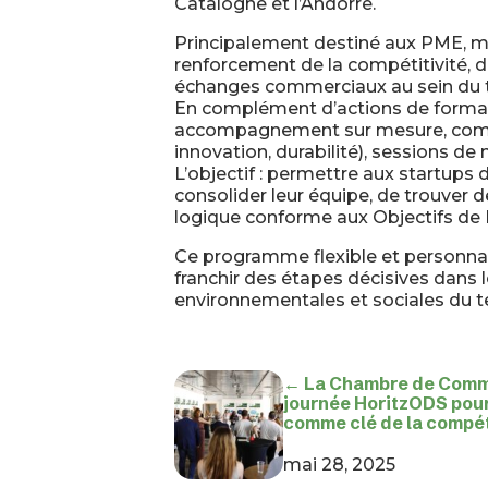
Catalogne et l’Andorre.
Principalement destiné aux PME, mi
renforcement de la compétitivité, de 
échanges commerciaux au sein du t
En complément d’actions de formatio
accompagnement sur mesure, combina
innovation, durabilité), sessions de
L’objectif : permettre aux startups
consolider leur équipe, de trouver d
logique conforme aux Objectifs d
Ce programme flexible et personnali
franchir des étapes décisives dans 
environnementales et sociales du ter
← La Chambre de Comme
journée HoritzODS pour
comme clé de la compéti
mai 28, 2025